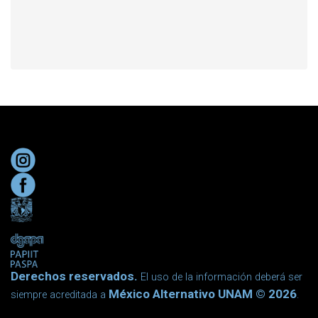
Derechos reservados.
El uso de la información deberá ser
México Alternativo UNAM © 2026
siempre acreditada a
.