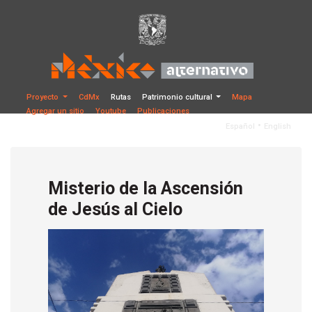
Proyecto
CdMx
Rutas
Patrimonio cultural
Mapa
Agregar un sitio
Youtube
Publicaciones
•
Español
English
Misterio de la Ascensión
de Jesús al Cielo