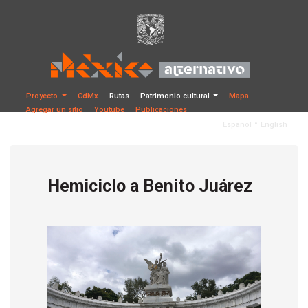
Proyecto
CdMx
Rutas
Patrimonio cultural
Mapa
Agregar un sitio
Youtube
Publicaciones
•
Español
English
Hemiciclo a Benito Juárez