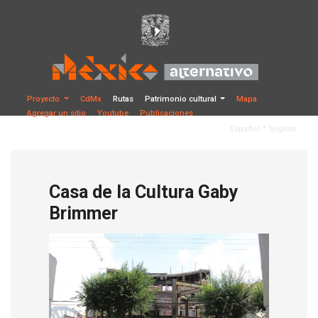
Proyecto
CdMx
Rutas
Patrimonio cultural
Mapa
Agregar un sitio
Youtube
Publicaciones
•
Español
English
Casa de la Cultura Gaby
Brimmer