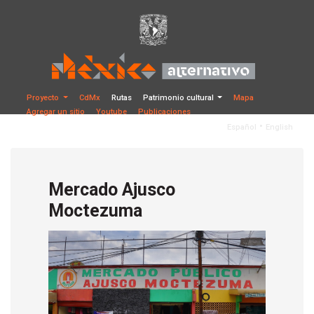
Proyecto
CdMx
Rutas
Patrimonio cultural
Mapa
Agregar un sitio
Youtube
Publicaciones
•
Español
English
Mercado Ajusco
Moctezuma