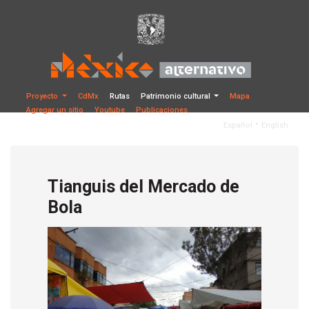
Proyecto
CdMx
Rutas
Patrimonio cultural
Mapa
Agregar un sitio
Youtube
Publicaciones
•
Español
English
Tianguis del Mercado de
Bola