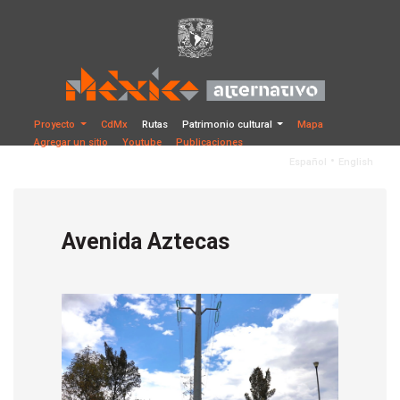
Proyecto
CdMx
Rutas
Patrimonio cultural
Mapa
Agregar un sitio
Youtube
Publicaciones
•
Español
English
Avenida Aztecas