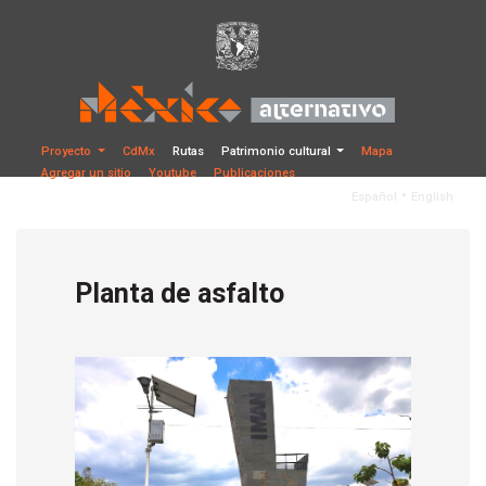
Proyecto
CdMx
Rutas
Patrimonio cultural
Mapa
Agregar un sitio
Youtube
Publicaciones
•
Español
English
Planta de asfalto