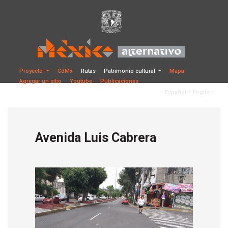
Proyecto
CdMx
Rutas
Patrimonio cultural
Mapa
Agregar un sitio
Youtube
Publicaciones
•
Español
English
Avenida Luis Cabrera