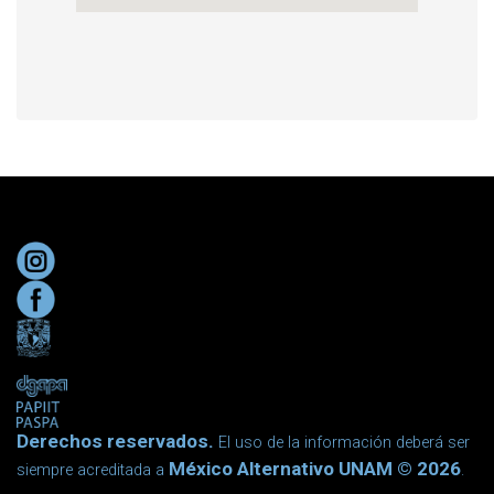
Derechos reservados.
El uso de la información deberá ser
México Alternativo UNAM © 2026
siempre acreditada a
.