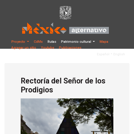
Proyecto
CdMx
Rutas
Patrimonio cultural
Mapa
Agregar un sitio
Youtube
Publicaciones
•
Español
English
Rectoría del Señor de los
Prodigios