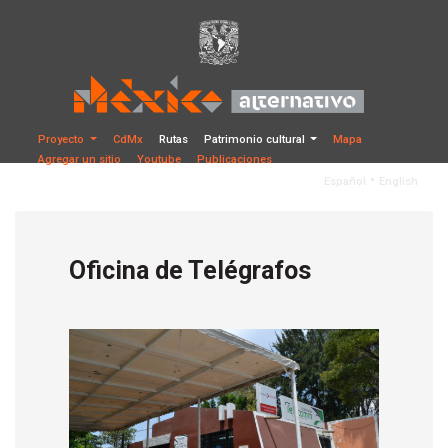
Proyecto
CdMx
Rutas
Patrimonio cultural
Mapa
Agregar un sitio
Youtube
Publicaciones
•
Español
English
Oficina de Telégrafos