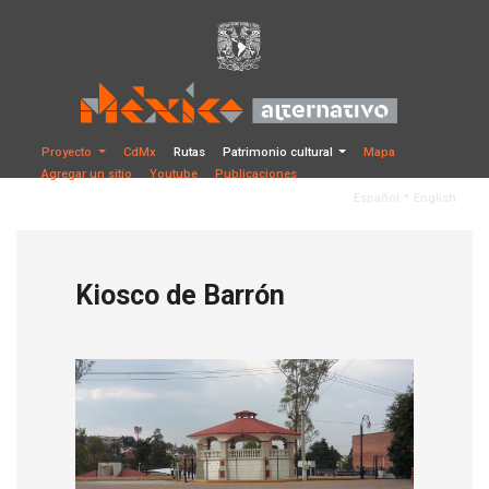
Proyecto
CdMx
Rutas
Patrimonio cultural
Mapa
Agregar un sitio
Youtube
Publicaciones
•
Español
English
Kiosco de Barrón