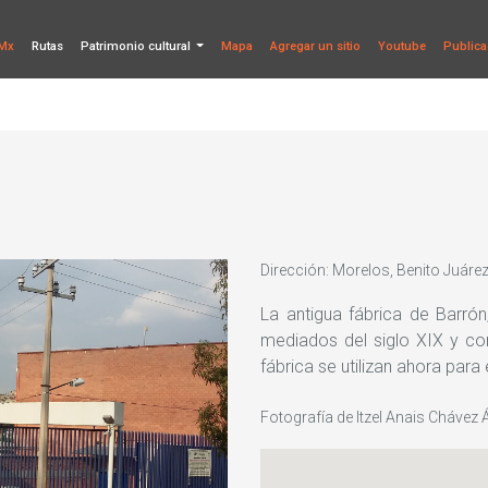
Mx
Rutas
Patrimonio cultural
Mapa
Agregar un sitio
Youtube
Publica
Dirección: Morelos, Benito Juár
La antigua fábrica de Barrón
mediados del siglo XIX y con
fábrica se utilizan ahora para
Fotografía de Itzel Anais Chávez 