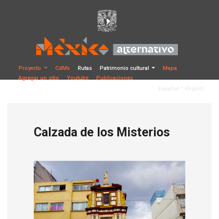
Proyecto
CdMx
Rutas
Patrimonio cultural
Mapa
Agregar un sitio
Youtube
Publicaciones
•
Español
English
Calzada de los Misterios