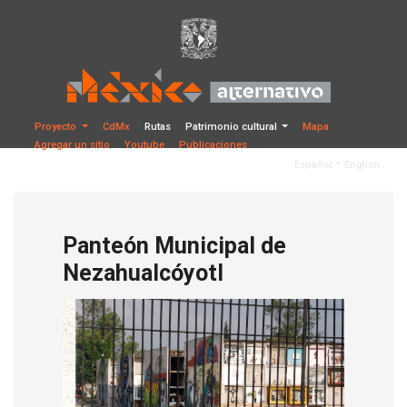
Proyecto
CdMx
Rutas
Patrimonio cultural
Mapa
Agregar un sitio
Youtube
Publicaciones
•
Español
English
Panteón Municipal de
Nezahualcóyotl