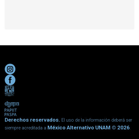
Derechos reservados.
El uso de la información deberá ser
México Alternativo UNAM © 2026
siempre acreditada a
.