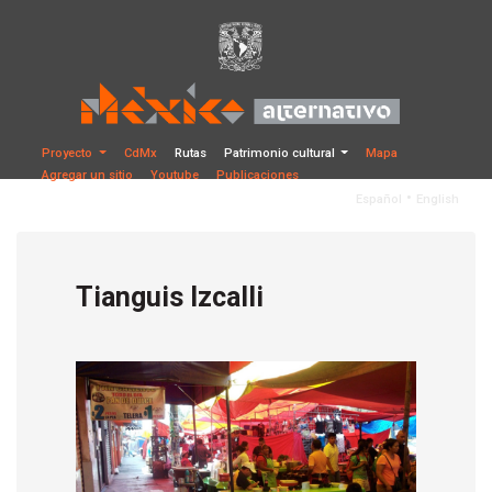
Proyecto
CdMx
Rutas
Patrimonio cultural
Mapa
Agregar un sitio
Youtube
Publicaciones
•
Español
English
Tianguis Izcalli