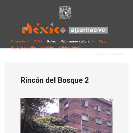
Proyecto
CdMx
Rutas
Patrimonio cultural
Mapa
Agregar un sitio
Youtube
Publicaciones
•
Español
English
Rincón del Bosque 2