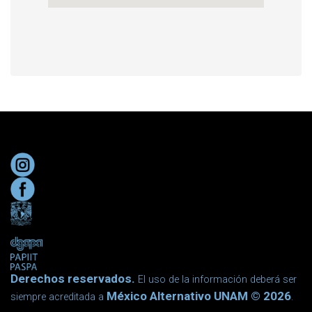
Derechos reservados.
El uso de la información deberá ser
México Alternativo UNAM © 2026
siempre acreditada a
.