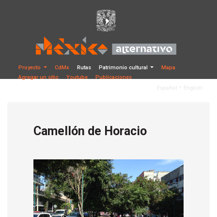
Proyecto
CdMx
Rutas
Patrimonio cultural
Mapa
Agregar un sitio
Youtube
Publicaciones
•
Español
English
Camellón de Horacio