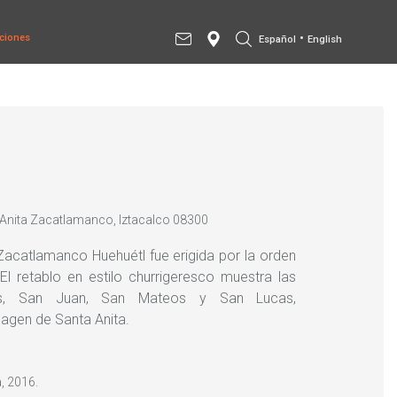
•
ciones
Español
English
 Anita Zacatlamanco, Iztacalco 08300
Zacatlamanco Huehuétl fue erigida por la orden
 El retablo en estilo churrigeresco muestra las
s, San Juan, San Mateos y San Lucas,
magen de Santa Anita.
, 2016.