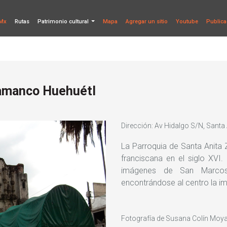
Mx
Rutas
Patrimonio cultural
Mapa
Agregar un sitio
Youtube
Publica
lamanco Huehuétl
Dirección: Av Hidalgo S/N, Santa
La Parroquia de Santa Anita 
franciscana en el siglo XVI.
imágenes de San Marco
encontrándose al centro la i
Fotografía de Susana Colín Moya