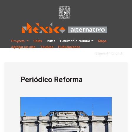
Proyecto
CdMx
Rutas
Patrimonio cultural
Mapa
Agregar un sitio
Youtube
Publicaciones
•
Español
English
Periódico Reforma