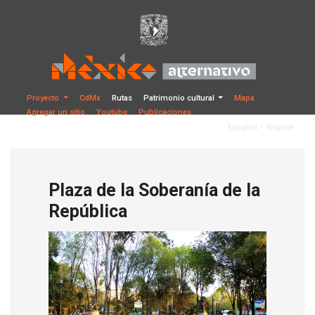
Proyecto
CdMx
Rutas
Patrimonio cultural
Mapa
Agregar un sitio
Youtube
Publicaciones
•
Español
English
Plaza de la Soberanía de la
República