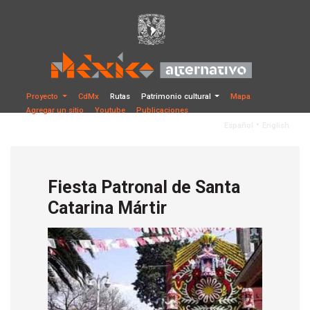
Proyecto
CdMx
Rutas
Patrimonio cultural
Mapa
Agregar un sitio
Youtube
Publicaciones
•
Español
English
Fiesta Patronal de Santa
Catarina Mártir