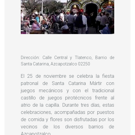
Dirección: Calle Central y Tlatenco, Barrio de
Santa Catarina, Azcapotzalco 02250
El 25 de noviembre se celebra la fiesta
patronal de Santa Catarina Mártir con
juegos mecánicos y con el tradicional
castillo de juegos pirotécnicos frente al
atrio de la capilla. Durante tres días, estas
celebraciones, acompañadas por puestos
de comida y flores son disfrutadas por los
vecinos de los diversos barrios de
Azcapotzalco.