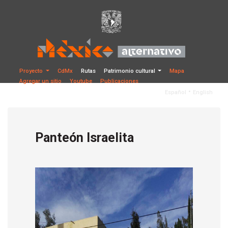
Proyecto
CdMx
Rutas
Patrimonio cultural
Mapa
Agregar un sitio
Youtube
Publicaciones
•
Español
English
Panteón Israelita