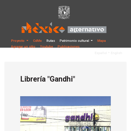
Proyecto
CdMx
Rutas
Patrimonio cultural
Mapa
Agregar un sitio
Youtube
Publicaciones
•
Español
English
Librería "Gandhi"