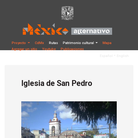
Proyecto
CdMx
Rutas
Patrimonio cultural
Mapa
Agregar un sitio
Youtube
Publicaciones
•
Español
English
Iglesia de San Pedro