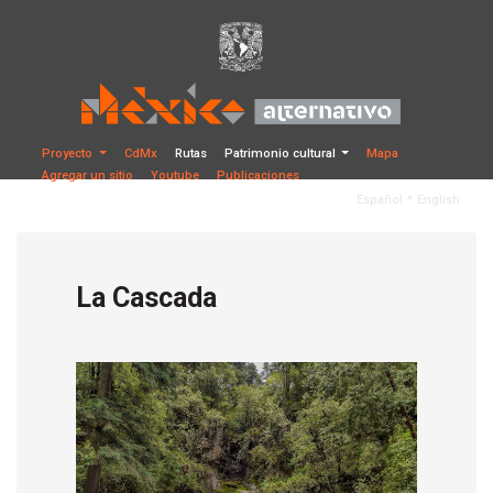
Proyecto
CdMx
Rutas
Patrimonio cultural
Mapa
Agregar un sitio
Youtube
Publicaciones
•
Español
English
La Cascada