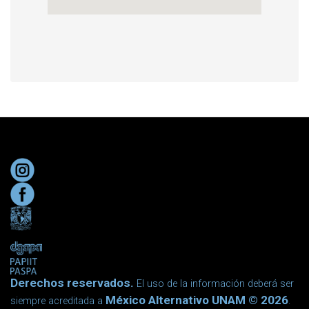
Derechos reservados.
El uso de la información deberá ser
México Alternativo UNAM © 2026
siempre acreditada a
.