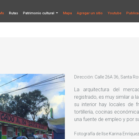
Mx
Rutas
Patrimonio cultural
Mapa
Agregar un sitio
Youtube
Publica
Dirección: Calle 26A 36, Santa R
La arquitectura del merc
registrado, es muy similar a 
su interior hay locales de fru
tortillería, cocinas económic
una fuente de empleo y por s
Fotografía de Ilse Karina Enríque