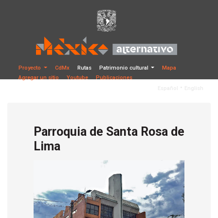
Proyecto
CdMx
Rutas
Patrimonio cultural
Mapa
Agregar un sitio
Youtube
Publicaciones
•
Español
English
Parroquia de Santa Rosa de
Lima