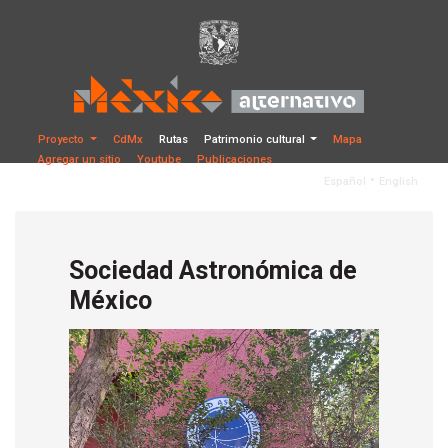
Proyecto
CdMx
Rutas
Patrimonio cultural
Mapa
Agregar un sitio
Youtube
Publicaciones
•
Español
English
Sociedad Astronómica de
México