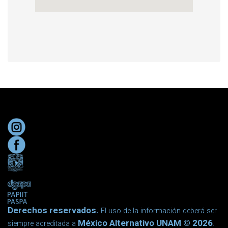
Derechos reservados.
El uso de la información deberá ser
México Alternativo UNAM © 2026
siempre acreditada a
.