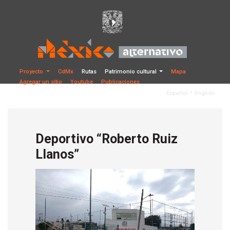
Proyecto
CdMx
Rutas
Patrimonio cultural
Mapa
Agregar un sitio
Youtube
Publicaciones
•
Español
English
Deportivo “Roberto Ruiz
Llanos”