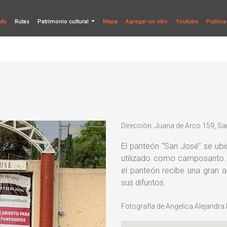
Mx
Rutas
Patrimonio cultural
Mapa
Agregar un sitio
Youtube
Publica
Dirección: Juana de Arco 159, Sa
El panteón “San José” se ubi
utilizado como camposanto. 
el panteón recibe una gran af
sus difuntos.
Fotografía de Angelica Alejandra