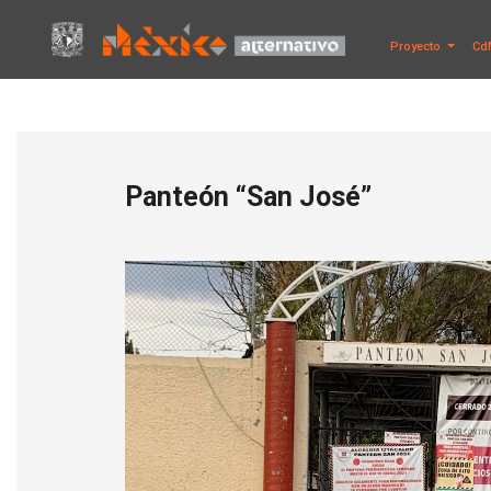
Proyecto
Cd
Panteón “San José”